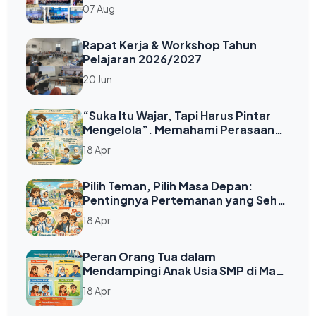
07 Aug
Rapat Kerja & Workshop Tahun
Pelajaran 2026/2027
20 Jun
“Suka Itu Wajar, Tapi Harus Pintar
Mengelola”. Memahami Perasaan
Suka pada Lawan Jenis di Usia SMP
18 Apr
Pilih Teman, Pilih Masa Depan:
Pentingnya Pertemanan yang Sehat
di Usia SMP
18 Apr
Peran Orang Tua dalam
Mendampingi Anak Usia SMP di Masa
Pubertas
18 Apr