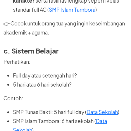
karakter
serta fasilitas lengkap seperti kelas
standar full AC (
SMP Islam Tambora
)
👉 Cocok untuk orang tua yang ingin keseimbangan
akademik + agama.
c. Sistem Belajar
Perhatikan:
Full day atau setengah hari?
5 hari atau 6 hari sekolah?
Contoh:
SMP Tunas Bakti: 5 hari full day (
Data Sekolah
)
SMP Islam Tambora: 6 hari sekolah (
Data
Sekolah
)