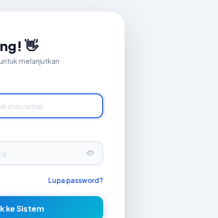
ng! 👋
untuk melanjutkan
Lupa password?
k ke Sistem