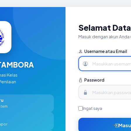
Selamat Data
Masuk dengan akun Anda 
Username atau Email
 TAMBORA
asi Kelas
Password
Penilaian
ru
istem
Ingat saya
rapor
Masu