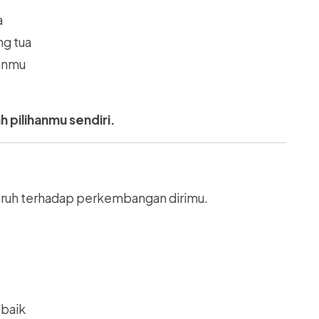
a
ng tua
anmu
pilihanmu sendiri.
aruh terhadap perkembangan dirimu.
 baik