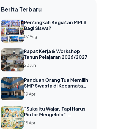
Berita Terbaru
Pentingkah Kegiatan MPLS
Bagi Siswa?
07 Aug
Rapat Kerja & Workshop
Tahun Pelajaran 2026/2027
20 Jun
Panduan Orang Tua Memilih
SMP Swasta di Kecamatan
Tambora Jakarta Barat
19 Apr
“Suka Itu Wajar, Tapi Harus
Pintar Mengelola”.
Memahami Perasaan Suka
18 Apr
pada Lawan Jenis di Usia