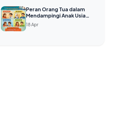
SMP
Peran Orang Tua dalam
Mendampingi Anak Usia
SMP di Masa Pubertas
18 Apr