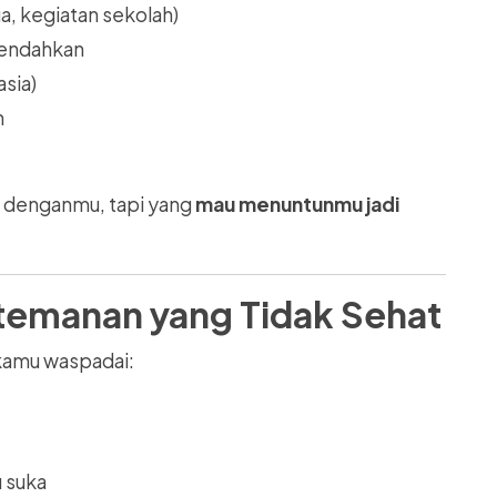
ga, kegiatan sekolah)
rendahkan
sia)
n
u denganmu, tapi yang
mau menuntunmu jadi
temanan yang Tidak Sehat
kamu waspadai:
 suka