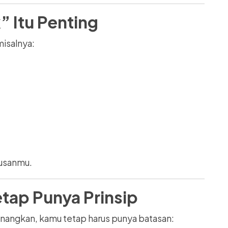
” Itu Penting
misalnya:
usanmu.
tap Punya Prinsip
angkan, kamu tetap harus punya batasan: