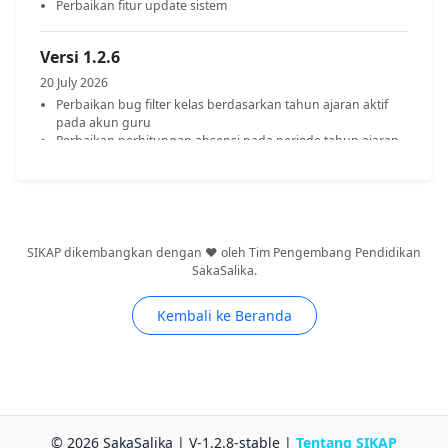
Perbaikan fitur update sistem
Versi 1.2.6
20 July 2026
Perbaikan bug filter kelas berdasarkan tahun ajaran aktif
pada akun guru
Perbaikan perhitungan absensi pada periode tahun ajaran
aktif
Perbaikan logika perhitungan jam pelajaran guru dengan
satu jam pelajaran = 35-40 menit
Perbaikan tampilan tabel ATP
Perbaikan tampilan dashboard guru
Perbaikan tampilan hasil tracking nilai pada siswa yang lulus
SIKAP dikembangkan dengan ❤️ oleh Tim Pengembang Pendidikan
Penambahan fitur Update Online (OTA)
SakaSalika.
Kembali ke Beranda
Versi 1.2.5
11 July 2026
Perbaikan logika penempatan siswa
Perbaikan logika kenaikan dan kelulusan
Perbaikan logika data riwayat siswa
Perbaikan bug tahun ajaran aktif
© 2026 SakaSalika | V-1.2.8-stable |
Tentang SIKAP